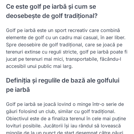
Ce este golf pe iarbă și cum se
deosebește de golf tradițional?
Golf pe iarbă este un sport recreativ care combină
elemente de golf cu un cadru mai casual, în aer liber.
Spre deosebire de golf tradițional, care se joacă pe
terenuri extinse cu reguli stricte, golf pe iarbă poate fi
jucat pe terenuri mai mici, transportabile, făcându-l
accesibil unui public mai larg.
Definiția și regulile de bază ale golfului
pe iarbă
Golf pe iarbă se joacă lovind o minge într-o serie de
găuri folosind un club, similar cu golf tradițional.
Obiectivul este de a finaliza terenul în cele mai puține
lovituri posibile. Jucătorii își iau rândul să lovească
mingile de la un punct de start desemnat către găuri,