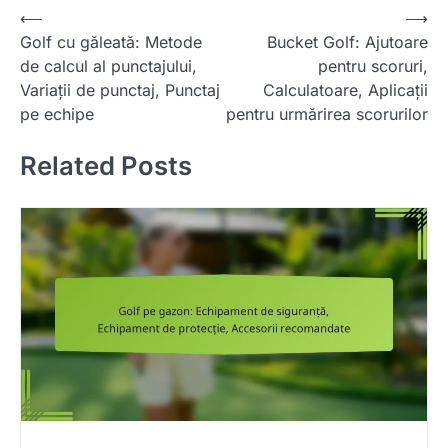
P
⟵
⟶
Golf cu găleată: Metode
Bucket Golf: Ajutoare
o
de calcul al punctajului,
pentru scoruri,
s
Variații de punctaj, Punctaj
Calculatoare, Aplicații
t
pe echipe
pentru urmărirea scorurilor
n
Related Posts
a
v
i
g
a
t
i
o
n