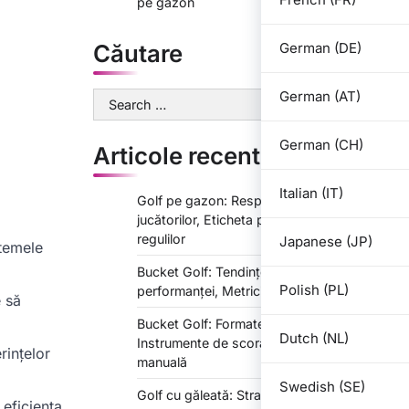
pe gazon
German (DE)
Căutare
German (AT)
Search
for:
German (CH)
Articole recente
Italian (IT)
Golf pe gazon: Responsabilitățile
jucătorilor, Eticheta pe teren, Aplicarea
regulilor
Japanese (JP)
stemele
Bucket Golf: Tendințe de scor, Urmărirea
Polish (PL)
performanței, Metrici de îmbunătățire
e să
Bucket Golf: Formate de fișe de scor,
Dutch (NL)
Instrumente de scorare digitală, Scorare
rințelor
manuală
Swedish (SE)
Golf cu găleată: Strategii de punctaj,
 eficiența