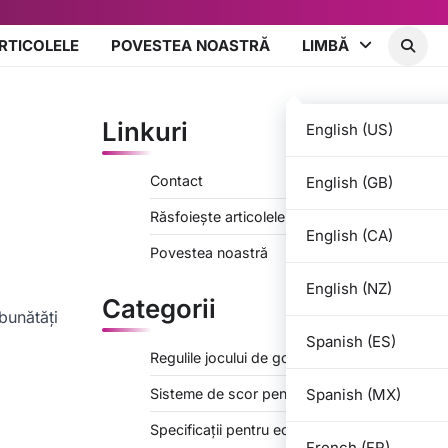
RTICOLELE
POVESTEA NOASTRĂ
LIMBĂ
Linkuri
English (US)
Contact
English (GB)
Răsfoiește articolele
English (CA)
Povestea noastră
English (NZ)
Categorii
bunătăți
Spanish (ES)
Regulile jocului de golf pe gazon
Spanish (MX)
Sisteme de scor pentru golf Bucket
Specificații pentru echipamentele de golf
French (FR)