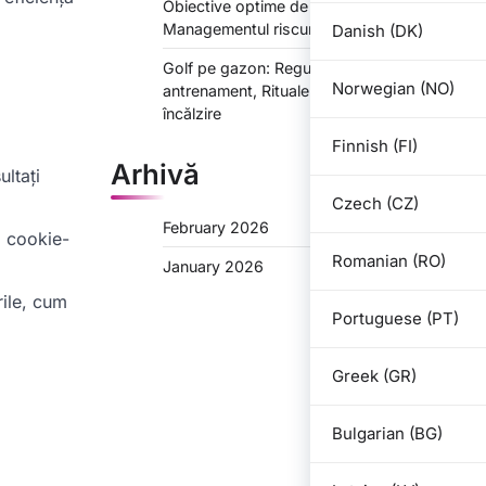
Obiective optime de punctaj,
Managementul riscurilor
Danish (DK)
Golf pe gazon: Reguli pentru runda de
Norwegian (NO)
antrenament, Rituale pre-joc, Ghiduri de
încălzire
Finnish (FI)
Arhivă
ultați
Czech (CZ)
February 2026
a cookie-
Romanian (RO)
January 2026
rile, cum
Portuguese (PT)
Greek (GR)
Bulgarian (BG)