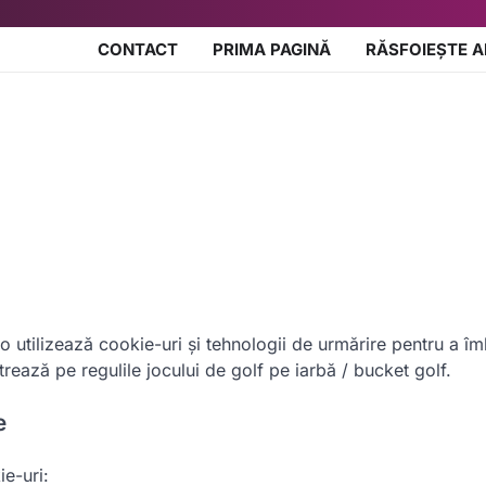
CONTACT
PRIMA PAGINĂ
RĂSFOIEȘTE A
o utilizează cookie-uri și tehnologii de urmărire pentru a îm
trează pe regulile jocului de golf pe iarbă / bucket golf.
e
ie-uri: