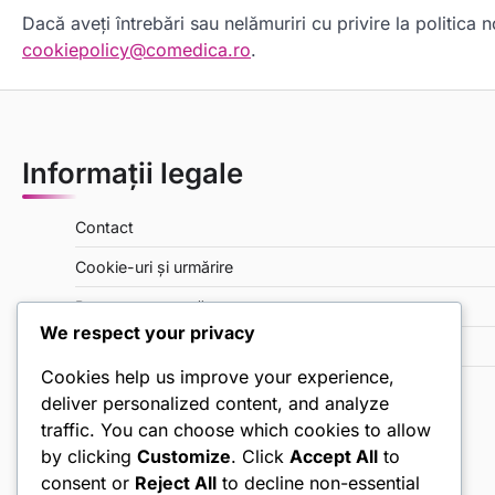
Dacă aveți întrebări sau nelămuriri cu privire la politica 
cookiepolicy@comedica.ro
.
Informații legale
Contact
Cookie-uri și urmărire
Povestea noastră
We respect your privacy
Politica de confidențialitate
Cookies help us improve your experience,
Termeni și condiții
deliver personalized content, and analyze
traffic. You can choose which cookies to allow
by clicking
Customize
. Click
Accept All
to
consent or
Reject All
to decline non-essential