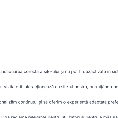
cționarea corectă a site-ului și nu pot fi dezactivate în si
vizitatorii interacționează cu site-ul nostru, permițându-n
nalizăm conținutul și să oferim o experiență adaptată prefe
 livra reclame relevante pentru utilizatori și pentru a măsura