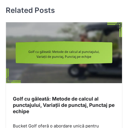
n
Related Posts
a
v
i
g
a
t
i
o
n
Golf cu găleată: Metode de calcul al
punctajului, Variații de punctaj, Punctaj pe
echipe
Bucket Golf oferă o abordare unică pentru