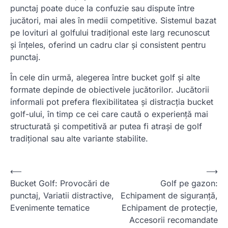
punctaj poate duce la confuzie sau dispute între
jucători, mai ales în medii competitive. Sistemul bazat
pe lovituri al golfului tradițional este larg recunoscut
și înțeles, oferind un cadru clar și consistent pentru
punctaj.
În cele din urmă, alegerea între bucket golf și alte
formate depinde de obiectivele jucătorilor. Jucătorii
informali pot prefera flexibilitatea și distracția bucket
golf-ului, în timp ce cei care caută o experiență mai
structurată și competitivă ar putea fi atrași de golf
tradițional sau alte variante stabilite.
P
⟵
⟶
Bucket Golf: Provocări de
Golf pe gazon:
o
punctaj, Variatii distractive,
Echipament de siguranță,
s
Evenimente tematice
Echipament de protecție,
t
Accesorii recomandate