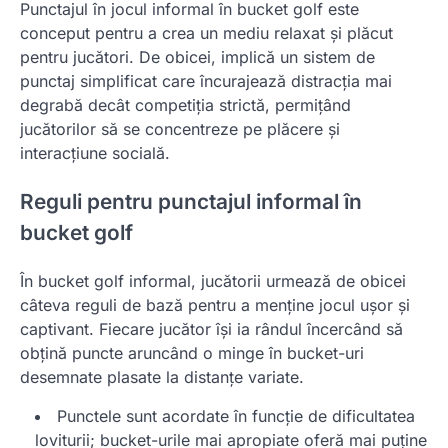
Punctajul în jocul informal în bucket golf este
conceput pentru a crea un mediu relaxat și plăcut
pentru jucători. De obicei, implică un sistem de
punctaj simplificat care încurajează distracția mai
degrabă decât competiția strictă, permițând
jucătorilor să se concentreze pe plăcere și
interacțiune socială.
Reguli pentru punctajul informal în
bucket golf
În bucket golf informal, jucătorii urmează de obicei
câteva reguli de bază pentru a menține jocul ușor și
captivant. Fiecare jucător își ia rândul încercând să
obțină puncte aruncând o minge în bucket-uri
desemnate plasate la distanțe variate.
Punctele sunt acordate în funcție de dificultatea
loviturii; bucket-urile mai apropiate oferă mai puține